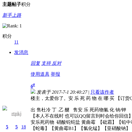
主题
帖子
积分
新手上路
积分
11
发消息
回复
支持
反对
使用道具
举报
#
6
发表于 2017-7-1 20:40:27
|
只看该作者
楼主，太爱你了。安 乐 死 药 物 在 哪 买 【订货QQ
出 售杜冷 丁 .乙 醚 售安 乐 死药物氰 化 钠/钾
rtpkj
【本人不在线时 也可以QQ留言到时会给你回信
安乐死药物 硝酸铊铊盐 黄曲霉 【砒霜】【铅
5
5
18
【蛇毒】【黄曲霉B1】【氯化锰】【亚硝酸钠】【铀