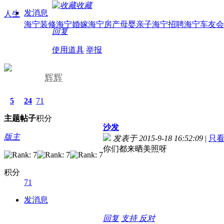
收藏
发消息
人生
海宁装修
海宁婚嫁
海宁房产
母婴亲子
海宁招聘
海宁车友会
回复
使用道具
举报
辉辉
5
24
71
主题
帖子
积分
沙发
版主
发表于 2015-9-18 16:52:09
|
只
你们都来晒美照呀
积分
71
发消息
回复
支持
反对