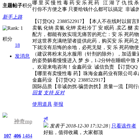
哪 里 买 慢 性 毒 药 安 乐 死 药 江 湖 了 仇 找 
主题
帖子
积分
行你不方便之事 只要给钱什么都可以搞定 非诚
新手上路
【订货QQ 2388522917】【本人不在线时以
卖氰 化钠 卖氰 化钾 卖杜冷丁 安 眠药 .卖乙 醚 
配方，都能有效实现无痛苦的死亡：安 乐 死药
积分
对这世界充满绝望者提供此药，购买安 乐 死药
18
下就没有后悔的余地，必死无疑，安 乐 死药物使
（建议将粉末兑水服用（针剂的除外），加适量
发消息
的姿势躺着慢慢进入 梦 乡，1-2分钟在睡眠中致 
。欢迎来电咨询！金鑫药业 诚信负责 【订货QQ 238
【哪里有卖慢性毒 药】珠海金鑫药业有限公司卓越品质
金鑫药业 【订货QQ 2388522917】
国际品质【非诚勿扰-骗货勿扰】质量一流【同行
回复
支持
反对
使用道具
举报
#
7
神奇mp
发表于 2018-12-30 17:32:28
|
只看该作者
好贴，值得收藏，大家都顶
107
406
1484