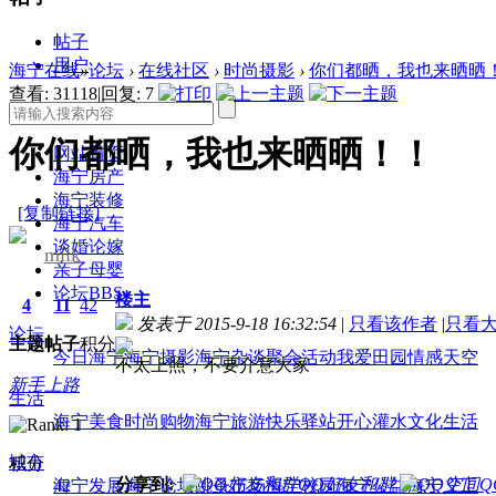
帖子
用户
海宁在线
»
论坛
›
在线社区
›
时尚摄影
›
你们都晒，我也来晒晒
查看:
31118
|
回复:
7
你们都晒，我也来晒晒！！
网站首页
海宁房产
海宁装修
[复制链接]
海宁汽车
谈婚论嫁
milk
亲子母婴
论坛
BBS
楼主
4
11
42
发表于 2015-9-18 16:32:54
|
只看该作者
|
只看
论坛
主题
帖子
积分
今日海宁
海宁摄影
海宁杂谈
聚会活动
我爱田园
情感天空
不太上照，不要介意大家
新手上路
生活
海宁美食
时尚购物
海宁旅游
快乐驿站
开心灌水
文化生活
城市
积分
分享到:
QQ好友和群
Q
海宁发展
海宁论坛
跳蚤市场
海宁校园
海宁公益
海宁义工
42