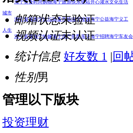
海宁美食
时尚购物
海宁旅游
快乐驿站
开心灌水
文化生活
城市
邮箱状态
未验证
海宁发展
海宁论坛
跳蚤市场
海宁校园
海宁公益
海宁义工
人生
视频认证
未认证
海宁装修
海宁婚嫁
海宁房产
母婴亲子
海宁招聘
海宁车友会
统计信息
好友数 1
|
回帖
性别
男
管理以下版块
投资理财