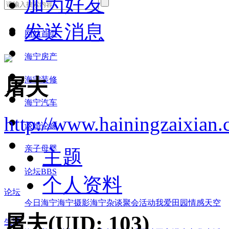
加为好友
发送消息
网站首页
海宁房产
海宁装修
屠夫
海宁汽车
http://www.hainingzaixian
谈婚论嫁
亲子母婴
主题
论坛
BBS
个人资料
论坛
今日海宁
海宁摄影
海宁杂谈
聚会活动
我爱田园
情感天空
屠夫
(UID: 103)
生活