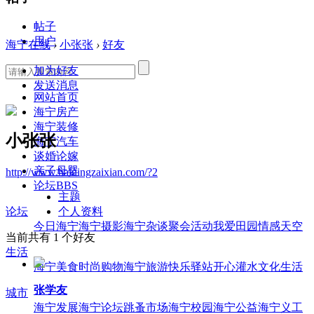
帖子
用户
海宁在线
›
小张张
›
好友
加为好友
发送消息
网站首页
海宁房产
海宁装修
小张张
海宁汽车
谈婚论嫁
亲子母婴
http://www.hainingzaixian.com/?2
论坛
BBS
主题
个人资料
论坛
今日海宁
海宁摄影
海宁杂谈
聚会活动
我爱田园
情感天空
当前共有
1
个好友
生活
海宁美食
时尚购物
海宁旅游
快乐驿站
开心灌水
文化生活
张学友
城市
海宁发展
海宁论坛
跳蚤市场
海宁校园
海宁公益
海宁义工