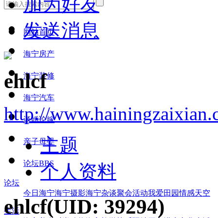
加为好友
发送消息
网站首页
海宁房产
ehlcf
海宁装修
海宁汽车
http://www.hainingzaixian
谈婚论嫁
主题
亲子母婴
论坛
BBS
个人资料
论坛
今日海宁
海宁摄影
海宁杂谈
聚会活动
我爱田园
情感天空
ehlcf
(UID: 39294)
生活