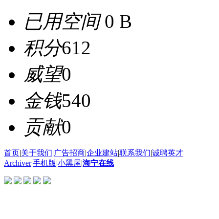
已用空间
0 B
积分
612
威望
0
金钱
540
贡献
0
首页
|
关于我们
|
广告招商
|
企业建站
|
联系我们
|
诚聘英才
Archiver
|
手机版
|
小黑屋
|
海宁在线