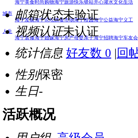
海宁美食
时尚购物
海宁旅游
快乐驿站
开心灌水
文化生活
邮箱状态
未验证
城市
海宁发展
海宁论坛
跳蚤市场
海宁校园
海宁公益
海宁义工
视频认证
未认证
人生
海宁装修
海宁婚嫁
海宁房产
母婴亲子
海宁招聘
海宁车友会
统计信息
好友数 0
|
回帖
性别
保密
生日
-
活跃概况
用户组
高级会员