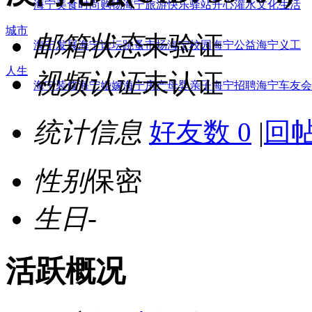
海宁美食
时尚购物
海宁旅游
快乐驿站
开心灌水
文化生活
城市
邮箱状态
未验证
海宁发展
海宁论坛
跳蚤市场
海宁校园
海宁公益
海宁义工
人生
视频认证
未认证
海宁装修
海宁婚嫁
海宁房产
母婴亲子
海宁招聘
海宁车友会
统计信息
好友数 0
|
回帖
性别
保密
生日
-
活跃概况