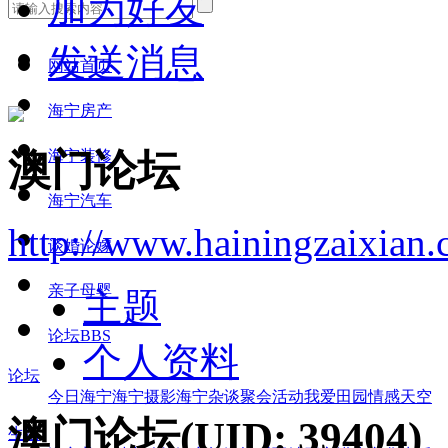
加为好友
发送消息
网站首页
海宁房产
海宁装修
澳门论坛
海宁汽车
http://www.hainingzaixian
谈婚论嫁
亲子母婴
主题
论坛
BBS
个人资料
论坛
今日海宁
海宁摄影
海宁杂谈
聚会活动
我爱田园
情感天空
澳门论坛
(UID: 39404)
生活