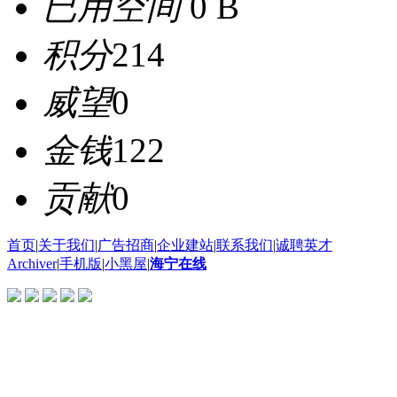
已用空间
0 B
积分
214
威望
0
金钱
122
贡献
0
首页
|
关于我们
|
广告招商
|
企业建站
|
联系我们
|
诚聘英才
Archiver
|
手机版
|
小黑屋
|
海宁在线