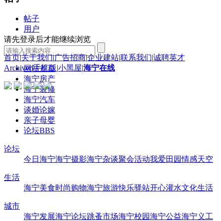
帖子
用户
请先登录后才能继续浏览
首页
|
关于我们
|
广告招商
|
企业建站
|
联系我们
|
诚聘英才
Archiver
|
手机版
|
小黑屋
|
海宁在线
网站首页
海宁房产
海宁装修
海宁汽车
谈婚论嫁
亲子母婴
论坛
BBS
论坛
今日海宁
海宁摄影
海宁杂谈
聚会活动
我爱田园
情感天空
生活
海宁美食
时尚购物
海宁旅游
快乐驿站
开心灌水
文化生活
城市
海宁发展
海宁论坛
跳蚤市场
海宁校园
海宁公益
海宁义工