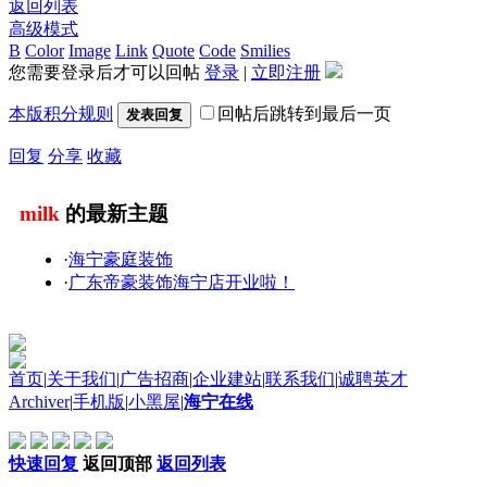
返回列表
高级模式
B
Color
Image
Link
Quote
Code
Smilies
您需要登录后才可以回帖
登录
|
立即注册
本版积分规则
回帖后跳转到最后一页
发表回复
回复
分享
收藏
milk
的最新主题
·
海宁豪庭装饰
·
广东帝豪装饰海宁店开业啦！
首页
|
关于我们
|
广告招商
|
企业建站
|
联系我们
|
诚聘英才
Archiver
|
手机版
|
小黑屋
|
海宁在线
快速回复
返回顶部
返回列表