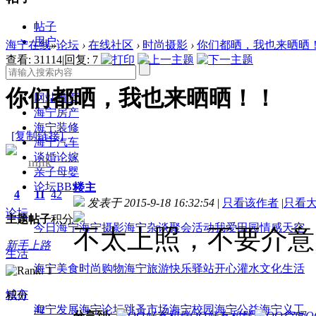
帖子
用户
海宁在线
»
论坛
›
在线社区
›
时尚摄影
›
你们都晒，我也来晒晒
查看:
31114
|
回复:
7
你们都晒，我也来晒晒！！
网站首页
海宁房产
海宁装修
[复制链接]
海宁汽车
谈婚论嫁
milk
亲子母婴
论坛
BBS
楼主
4
11
42
发表于 2015-9-18 16:32:54
|
只看该作者
|
只看
论坛
主题
帖子
积分
今日海宁
海宁摄影
海宁杂谈
聚会活动
我爱田园
情感天空
不太上照，不要介意
新手上路
生活
海宁美食
时尚购物
海宁旅游
快乐驿站
开心灌水
文化生活
城市
积分
海宁发展
海宁论坛
跳蚤市场
海宁校园
海宁公益
海宁义工
42
分享到:
QQ好友和群
Q