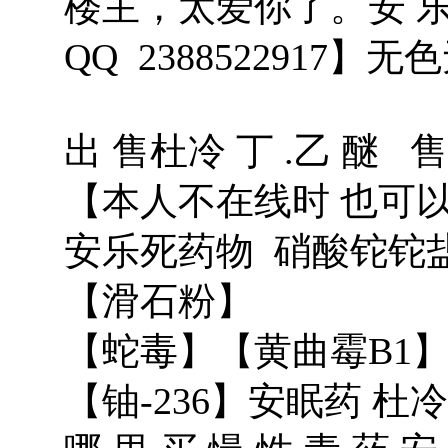
楼主，太爱你了。安 乐 
QQ 2388522917】
出 售杜冷 丁 .乙 醚 
【本人不在线时 也可
安乐死药物 硝酸铊铊
【滑石粉】
【蛇毒】【黄曲霉B1
【铀-236】安眠药 杜冷