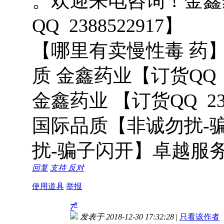
。欢迎来电咨询！金鑫
QQ 2388522917】
【哪里有卖慢性毒 药
质 金鑫药业【订货QQ 2
金鑫药业 【订货QQ 238
国际品质【非诚勿扰-
扰-骗子闪开】卓越服
回复
支持
反对
使用道具
举报
#
7
发表于 2018-12-30 17:32:28
|
只看该作者