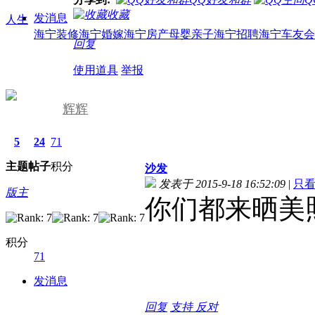
收藏
发消息
人生
海宁装修
海宁婚嫁
海宁房产
母婴亲子
海宁招聘
海宁车友会
回复
使用道具
举报
辉辉
5
24
71
主题
帖子
积分
沙发
发表于 2015-9-18 16:52:09
|
只
版主
你们都来晒美
积分
71
发消息
回复
支持
反对