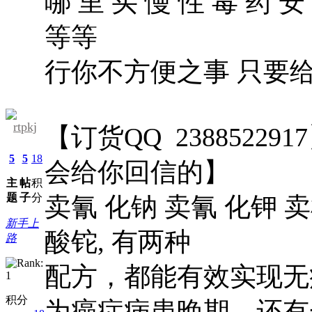
哪 里 买 慢 性 毒 药 安
等等
行你不方便之事 只要
rtpkj
【订货QQ 238852
5
5
18
会给你回信的】
主
帖
积
题
子
分
卖氰 化钠 卖氰 化钾 卖
新手上
酸铊, 有两种
路
配方，都能有效实现无
积分
为癌症病患晚期，还有