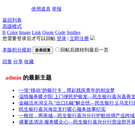
使用道具
举报
返回列表
高级模式
B
Color
Image
Link
Quote
Code
Smilies
您需要登录后才可以回帖
登录
|
立即注册
本版积分规则
回帖后跳转到最后一页
发表回复
回复
分享
收藏
admin
的最新主题
·
一张“移动”的银行卡，撑起残疾青年的创业梦
·
温情服务暖夕阳 上门便民护银发—民生银行嘉兴嘉善
·
金融活水润义乌 “出口E融”解企忧—民生银行义乌支
·
民生银行嘉兴海盐支行暖心服务故事纪实
·
一根丝，两座城—民生银行嘉兴分行护航丝绸产业跨域
·
盛夏送清凉 服务暖企心—民生银行嘉兴分行营业部开