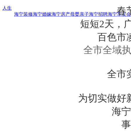
春
人生
海宁装修
海宁婚嫁
海宁房产
母婴亲子
海宁招聘
海宁车友会
短短2天，
百色市
全市全域执
全市
为切实做好
海宁
事