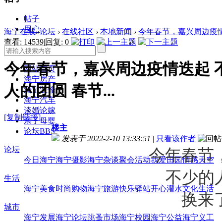
帖子
用户
海宁在线
»
论坛
›
在线社区
›
本地新闻
›
今年春节，嘉兴周边疫情迭
查看:
14539
|
回复:
0
今年春节，嘉兴周边疫情迭起 
网站首页
海宁房产
人的团圆 春节...
海宁装修
海宁汽车
谈婚论嫁
[复制链接]
亲子母婴
楼主
论坛
BBS
发表于 2022-2-10 13:33:51
|
只看该作者
论坛
今年春节
今日海宁
海宁摄影
海宁杂谈
聚会活动
我爱田园
情感天空
不少的
生活
海宁美食
时尚购物
海宁旅游
快乐驿站
开心灌水
文化生活
换来
城市
海宁发展
海宁论坛
跳蚤市场
海宁校园
海宁公益
海宁义工