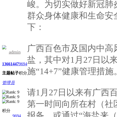
峻。为切实做好新冠肺
群众身体健康和生命安
下：
广西百色市及国内中高
admin
盐，其中对1月27日以
1366
1447
9694
施“14+7”健康管理措施
主题
帖子
积分
管理员
请1月27日以来有广西
第一时间向所在村（社
积分
报备，或通过“海盐来
9694