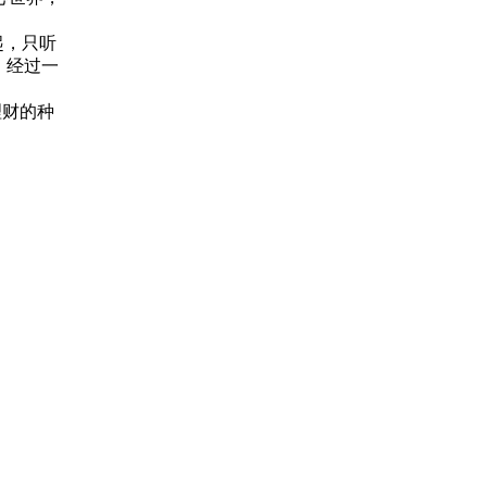
起，只听
。经过一
理财的种