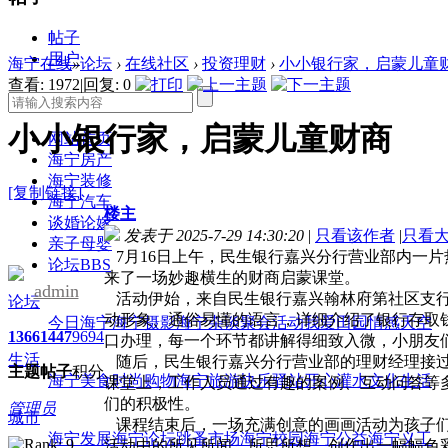
帖子
用户
海宁在线
»
论坛
›
在线社区
›
投资理财
›
小小银行家，启蒙儿童
查看:
1972
|
回复:
0
小小银行家，启蒙儿童财商
网站首页
海宁房产
海宁装修
[复制链接]
海宁汽车
楼主
谈婚论嫁
发表于 2025-7-29 14:30:20
|
只看该作者
|
只看
亲子母婴
7月16日上午，民生银行嘉兴分行营业部内一片
论坛
BBS
来了一场妙趣横生的财商启蒙课堂。
admin
活动伊始，来自民生银行嘉兴翰林府第社区支行
论坛
动形象、通俗易懂的语言，详细介绍了银行存取
今日海宁
海宁摄影
海宁杂谈
聚会活动
我爱田园
情感天空
1366
1447
9694
口办理，每一个环节都讲解得细致入微，小朋友
生活
随后，民生银行嘉兴分行营业部的理财经理接过
主题
帖子
积分
海宁美食
时尚购物
海宁旅游
快乐驿站
开心灌水
文化生活
课堂上，工作人员通过有趣的案例、互动问答等
们的积极性。
管理员
城市
课程结束后，一场充满创意的画画活动为孩子们
海宁发展
海宁论坛
跳蚤市场
海宁校园
海宁公益
海宁义工
活动中的所见所闻、所思所想，创作出一幅幅色