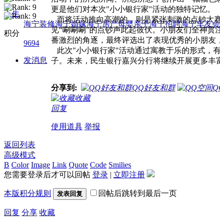
更是他们对本次"小小银行家"活动的独特记忆。
人生
而将活动推向高潮的，则是紧张刺激的点钞大赛
海宁装修
海宁婚嫁
海宁房产
母婴亲子
海宁招聘
海宁车友会
见“唰唰唰”的点钞声此起彼伏。小朋友们全神
积分
番激烈的角逐，最终评选出了表现优秀的小朋友
9694
此次"小小银行家"活动通过寓教于乐的形式，
发消息
子。未来，民生银行嘉兴分行将继续开展更多丰
分享到:
QQ好友和群
Q
收藏
回复
使用道具
举报
返回列表
高级模式
B
Color
Image
Link
Quote
Code
Smilies
您需要登录后才可以回帖
登录
|
立即注册
本版积分规则
回帖后跳转到最后一页
发表回复
回复
分享
收藏