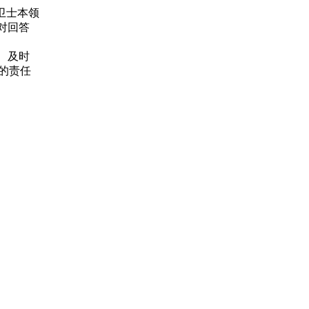
卫士本领
对回答
、及时
的责任