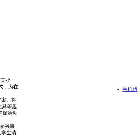
市某小
式，为在
手机版
方案。将
文具等趣
确保活动
嘉兴海
让学生清
。