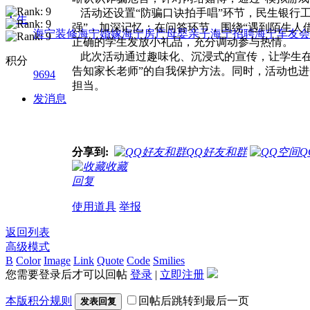
活动还设置“防骗口诀拍手唱”环节，民生银行
人生
强”，加深记忆；在问答环节，围绕“遇到陌生人
海宁装修
海宁婚嫁
海宁房产
母婴亲子
海宁招聘
海宁车友会
正确的学生发放小礼品，充分调动参与热情。
此次活动通过趣味化、沉浸式的宣传，让学生在
积分
告知家长老师”的自我保护方法。同时，活动也进
9694
担当
。
发消息
分享到:
QQ好友和群
Q
收藏
回复
使用道具
举报
返回列表
高级模式
B
Color
Image
Link
Quote
Code
Smilies
您需要登录后才可以回帖
登录
|
立即注册
本版积分规则
回帖后跳转到最后一页
发表回复