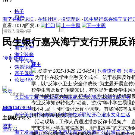
帖子
用户
海宁在线
»
论坛
›
在线社区
›
投资理财
›
民生银行嘉兴海宁支行
查看:
1012
|
回复:
0
民生银行嘉兴海宁支行开展反
网站首页
海宁房产
海宁装修
[复制链接]
海宁汽车
楼主
谈婚论嫁
发表于 2025-10-29 12:34:54
|
只看该作者
|
只看
亲子母婴
为守护在校学生金融安全成长，筑牢校园反诈拒赌
论坛
BBS
学，以“反诈小卫士 安全伴成长”为主题开展宣
校学生普及反诈拒赌知识，有效提升低龄学生风
论坛
admin
民生银行嘉兴海宁支行提前与学校低年级组深度
今日海宁
海宁摄影
海宁杂谈
聚会活动
我爱田园
情感天空
专业反诈知识转化为“动画、游戏”等小学生易
1366
1447
9694
生活
味小礼品；同时设计反诈小课堂、有奖问答等互
海宁美食
时尚购物
海宁旅游
快乐驿站
开心灌水
文化生活
贴合小学生接受习惯。
主题
帖子
积分
活动现场，工作人员通过播放反诈卡通短片，直
城市
宁市本地小学生被骗案例，用“讲故事”的方式拆
管理员
海宁发展
海宁论坛
跳蚤市场
海宁校园
海宁公益
海宁义工
晰认识诈骗危害；针对网络赌博，通过“模拟游戏