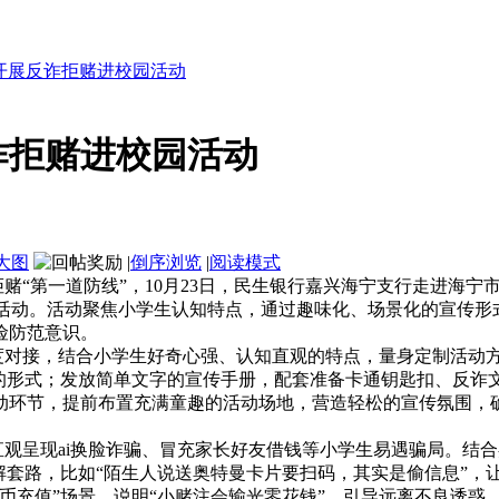
开展反诈拒赌进校园活动
诈拒赌进校园活动
大图
|
倒序浏览
|
阅读模式
“第一道防线”，10月23日，民生银行嘉兴海宁支行走进海宁
传活动。活动聚焦小学生认知特点，通过趣味化、场景化的宣传形
险防范意识。
对接，结合小学生好奇心强、认知直观的特点，量身定制活动
懂的形式；发放简单文字的宣传手册，配套准备卡通钥匙扣、反诈
动环节，提前布置充满童趣的活动场地，营造轻松的宣传氛围，
观呈现ai换脸诈骗、冒充家长好友借钱等小学生易遇骗局。结合
解套路，比如“陌生人说送奥特曼卡片要扫码，其实是偷信息”，
币充值”场景，说明“小赌注会输光零花钱”，引导远离不良诱惑