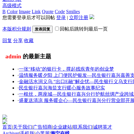
高级模式
B
Color
Image
Link
Quote
Code
Smilies
您需要登录后才可以回帖
登录
|
立即注册
本版积分规则
回帖后跳转到最后一页
发表回复
回复
分享
收藏
admin
的最新主题
·
一张“移动”的银行卡，撑起残疾青年的创业梦
·
温情服务暖夕阳 上门便民护银发—民生银行嘉兴嘉善
·
金融活水润义乌 “出口E融”解企忧—民生银行义乌支
·
民生银行嘉兴海盐支行暖心服务故事纪实
·
一根丝，两座城—民生银行嘉兴分行护航丝绸产业跨域
·
盛夏送清凉 服务暖企心—民生银行嘉兴分行营业部开
首页
|
关于我们
|
广告招商
|
企业建站
|
联系我们
|
诚聘英才
Archiver
|
手机版
|
小黑屋
|
海宁在线