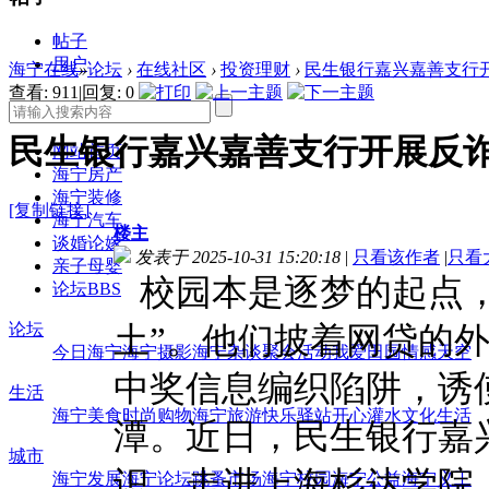
帖子
用户
海宁在线
»
论坛
›
在线社区
›
投资理财
›
民生银行嘉兴嘉善支行
查看:
911
|
回复:
0
民生银行嘉兴嘉善支行开展反
网站首页
海宁房产
海宁装修
[复制链接]
海宁汽车
楼主
谈婚论嫁
发表于 2025-10-31 15:20:18
|
只看该作者
|
只看
亲子母婴
校园本是逐梦的起点，
论坛
BBS
论坛
土”。他们披着网贷的
今日海宁
海宁摄影
海宁杂谈
聚会活动
我爱田园
情感天空
中奖信息编织陷阱，诱
生活
海宁美食
时尚购物
海宁旅游
快乐驿站
开心灌水
文化生活
潭。近日
，民生银行嘉
城市
识，走进上海杉达学院
海宁发展
海宁论坛
跳蚤市场
海宁校园
海宁公益
海宁义工