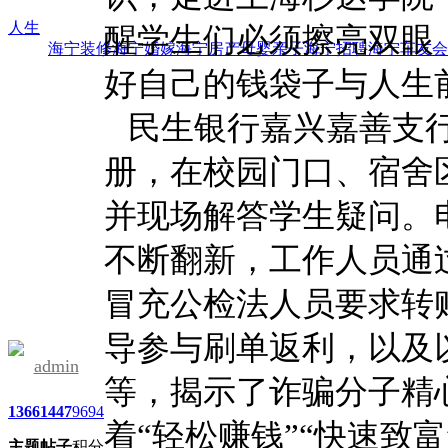
人生
醒学生们必须擦亮双眼
海宁装修
海宁婚嫁
海宁房产
母婴亲子
海宁招聘
海宁车友会
好自己的钱袋子与人生
民生银行嘉兴嘉善支行
册，在校园门口、宿舍
并现场解答学生疑问。
不断翻新，工作人员通
冒充公检法人员要求转
导参与刷单返利，以及
admin
等，揭示了诈骗分子精
1366
1447
9694
着“轻松赚钱”“快速致
主题
帖子
积分